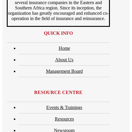
several insurance companies in the Eastern and
Southern Africa region. Since its inception, the
organization has greatly encouraged and enhanced co-
operation in the field of insurance and reinsurance.
QUICK INFO
Home
About Us
Management Board
RESOURCE CENTRE
Events & Trainings
Resources
Newsroom