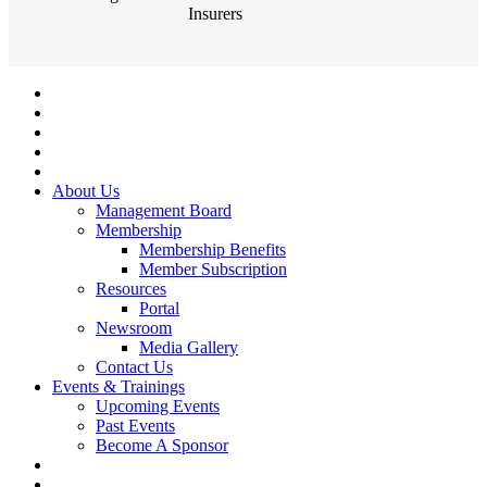
Insurers
Close
Menu
About Us
Management Board
Membership
Membership Benefits
Member Subscription
Resources
Portal
Newsroom
Media Gallery
Contact Us
Events & Trainings
Upcoming Events
Past Events
Become A Sponsor