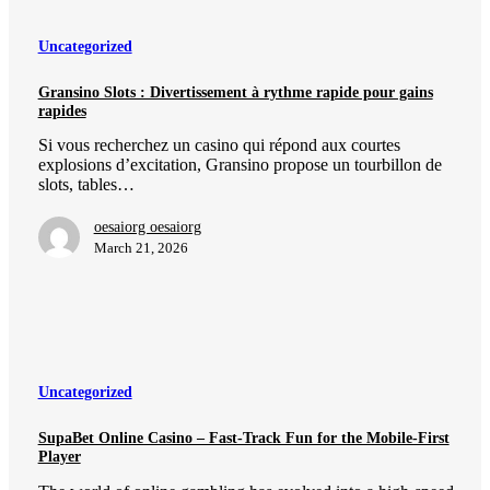
Gransino
Slots
Uncategorized
:
Divertissement
Gransino Slots : Divertissement à rythme rapide pour gains
à
rapides
rythme
rapide
Si vous recherchez un casino qui répond aux courtes
pour
explosions d’excitation, Gransino propose un tourbillon de
gains
slots, tables…
rapides
oesaiorg oesaiorg
March 21, 2026
SupaBet
Online
Uncategorized
Casino
–
SupaBet Online Casino – Fast‑Track Fun for the Mobile‑First
Fast‑Track
Player
Fun
for