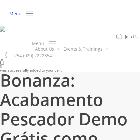
Skip
to
Menu
main
content
Join Us
Uncategorized
Menu
About Us
Events & Trainings
Big Bass
+254 (020) 2222354
Join Us
0
was successfully added to your cart.
Bonanza:
Acabamento
Pescador Demo
Grátis como