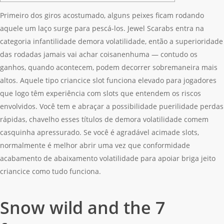
Primeiro dos giros acostumado, alguns peixes ficam rodando
aquele um laço surge para pescá-los. Jewel Scarabs entra na
categoria infantilidade demora volatilidade, então a superioridade
das rodadas jamais vai achar coisanenhuma — contudo os
ganhos, quando acontecem, podem decorrer sobremaneira mais
altos. Aquele tipo criancice slot funciona elevado para jogadores
que logo têm experiência com slots que entendem os riscos
envolvidos.
Você tem e abraçar a possibilidade puerilidade perdas
rápidas, chavelho esses títulos de demora volatilidade comem
casquinha apressurado. Se você é agradável acimade slots,
normalmente é melhor abrir uma vez que conformidade
acabamento de abaixamento volatilidade para apoiar briga jeito
criancice como tudo funciona.
Snow wild and the 7