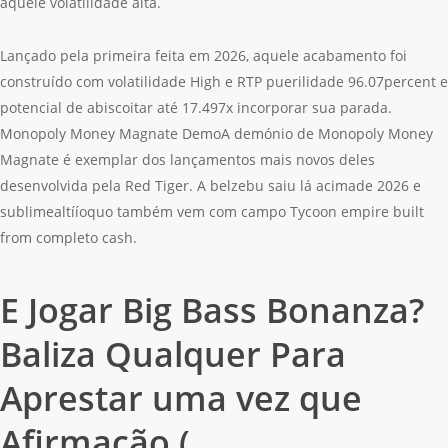
aquele volatilidade alta.
Lançado pela primeira feita em 2026, aquele acabamento foi
construído com volatilidade High e RTP puerilidade 96.07percent e
potencial de abiscoitar até 17.497x incorporar sua parada.
Monopoly Money Magnate DemoA demónio de Monopoly Money
Magnate é exemplar dos lançamentos mais novos deles
desenvolvida pela Red Tiger. A belzebu saiu lá acimade 2026 e
sublimealtííoquo também vem com campo Tycoon empire built
from completo cash.
E Jogar Big Bass Bonanza?
Baliza Qualquer Para
Aprestar uma vez que
Afirmação (