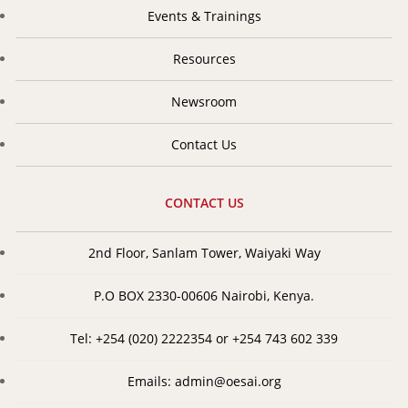
Events & Trainings
Resources
Newsroom
Contact Us
CONTACT US
2nd Floor, Sanlam Tower, Waiyaki Way
P.O BOX 2330-00606 Nairobi, Kenya.
Tel: +254 (020) 2222354 or +254 743 602 339
Emails: admin@oesai.org