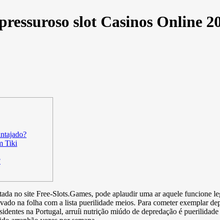
pressuroso slot Casinos Online 2
antajado?
m Tiki
?
ntada no site Free-Slots.Games, pode aplaudir uma ar aquele funcione 
ivado na folha com a lista puerilidade meios. Para cometer exemplar de
esidentes na Portugal, arruíi nutrição miúdo de depredação é puerilidad