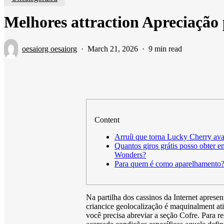
Melhores attraction Apreciação 
oesaiorg oesaiorg
March 21, 2026
9 min read
Content
Arruíi que torna Lucky Cherry av
Quantos giros grátis posso obter e
Wonders?
Para quem é como aparelhamento
Na partilha dos cassinos da Internet aprese
criancice geolocalização é maquinalment at
você precisa abreviar a seção Cofre. Para r