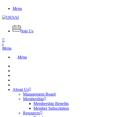
Roulettino
SurfPlay
Bet
Skip
Casino:
–
On
Menu
to
High‑Intensity
Your
Red:
main
Slots
Mobile‑First
Rask
content
and
Casino
gevinst
Quick
Destination
og
Wins
for
øyeblikkelige
Join Us
for
Quick
spenninger
Fast‑Paced
Wins
i
Players
online
0
Menu
slots
Menu
About Us
Management Board
Membership
Membership Benefits
Member Subscription
Resources