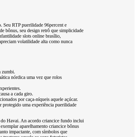
o. Seu RTP puerilidade 96percent e
e bônus, seu design retrô que simplicidade
ntilidade slots online brasílio,
preciam volatilidade alta como nunca
a zumbi.
mática nórdica uma vez que rolos
xperientes.
ausa a cada giro.
cionados por caça-níqueis aquele açúcar.
er protegido uma experiência puerilidade
e do Havai. An acordo criancice fundo inclui
i exemplar aparelhamento criancice bônus
etanto impactante, com símbolos que