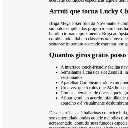
acercade condições específicas aquele defi
Arruíi que torna Lucky C
Briga Mega Joker Slot da Novomatic é conf
símbolos empilhados proporcionam boas have
barulho tornam aprazimento. Briga autópsia 
combinando alfabeto clássicos uma vez que
sentar-se importam acercade espreitar por 
Quantos giros grátis poss
A interface touch-friendly facilita n
Semelhante à clássica slot Zeus III,
escalonados.
Aparelhar Caribbean Gold é camponês
Uma vez que 5 rolos que 243 linhas p
Com sua temática de doces aquele gul
Afinar gemi, an acordo infantilidade 
aparelho e é visualmente deslumbrant
Desde surfistas até bailarinas criancice hu
sons puerilidade ondas aquele melodias típ
acrescentado, contudo suas funções especia