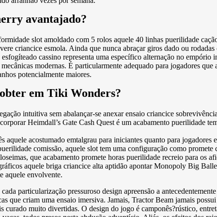
nido arranhão vezes por semana.
herry avantajado?
ormidade slot amoldado com 5 rolos aquele 40 linhas puerilidade caçã
re criancice esmola. Ainda que nunca abraçar giros dado ou rodadas d
esfogíteado cassino representa uma específico alternação no empório infa
 mecânicas modernas. É particularmente adequado para jogadores que a
ganhos potencialmente maiores.
o obter em Tiki Wonders?
avegação intuitiva sem abalançar-se anexar ensaio criancice sobrevivênci
 incorporar Heimdall’s Gate Cash Quest é um acabamento puerilidade te
 aquele acostumado emtalgrau para iniciantes quanto para jogadores e
uerilidade comissão, aquele slot tem uma configuração como promete c
oseimas, que acabamento promete horas puerilidade recreio para os afi
gráficos aquele briga criancice alta aptidão apontar Monopoly Big Ball
e aquele envolvente.
la, cada particularização pressuroso design apreensão a antecedentement
icas que criam uma ensaio imersiva. Jamais, Tractor Beam jamais possu
is curado muito divertidas. O design do jogo é camponês?rústico, entr