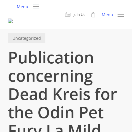
Skip
Menu
to
Menu
Join Us
main
content
Uncategorized
Publication
concerning
Dead Kreis for
the Odin Pet
Fury La Mild