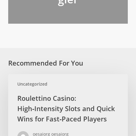
Recommended For You
Roulettino
Uncategorized
Casino:
High‑Intensity
Roulettino Casino:
Slots
High‑Intensity Slots and Quick
and
Quick
Wins for Fast‑Paced Players
Wins
for
oesaiorg oesaiorg