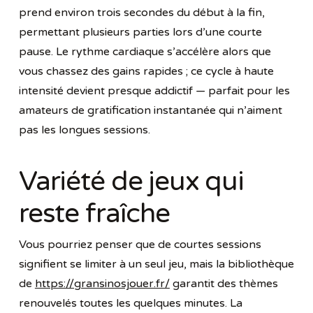
prend environ trois secondes du début à la fin,
permettant plusieurs parties lors d’une courte
pause. Le rythme cardiaque s’accélère alors que
vous chassez des gains rapides ; ce cycle à haute
intensité devient presque addictif — parfait pour les
amateurs de gratification instantanée qui n’aiment
pas les longues sessions.
Variété de jeux qui
reste fraîche
Vous pourriez penser que de courtes sessions
signifient se limiter à un seul jeu, mais la bibliothèque
de
https://gransinosjouer.fr/
garantit des thèmes
renouvelés toutes les quelques minutes. La