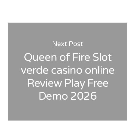
Next Post
Queen of Fire Slot
verde casino online
Review Play Free
Demo 2026