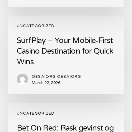
SurfPlay
UNCATEGORIZED
–
Your
SurfPlay – Your Mobile‑First
Mobile‑First
Casino Destination for Quick
Casino
Wins
Destination
for
Quick
OESAIORG OESAIORG
March 22, 2026
Wins
Bet
UNCATEGORIZED
On
Red:
Bet On Red: Rask gevinst og
Rask