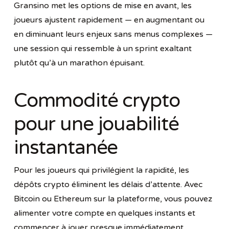
Gransino met les options de mise en avant, les
joueurs ajustent rapidement — en augmentant ou
en diminuant leurs enjeux sans menus complexes —
une session qui ressemble à un sprint exaltant
plutôt qu’à un marathon épuisant.
Commodité crypto
pour une jouabilité
instantanée
Pour les joueurs qui privilégient la rapidité, les
dépôts crypto éliminent les délais d’attente. Avec
Bitcoin ou Ethereum sur la plateforme, vous pouvez
alimenter votre compte en quelques instants et
commencer à jouer presque immédiatement.