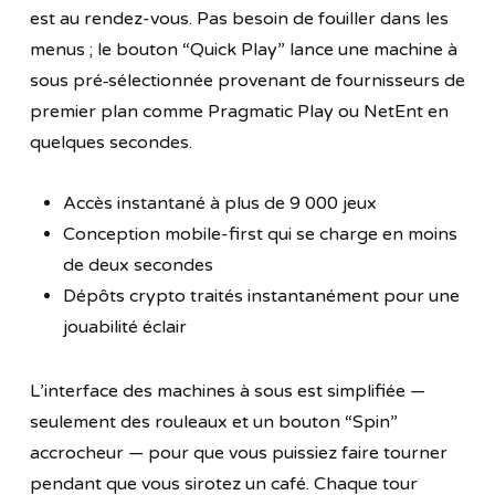
est au rendez-vous. Pas besoin de fouiller dans les
menus ; le bouton “Quick Play” lance une machine à
sous pré‑sélectionnée provenant de fournisseurs de
premier plan comme Pragmatic Play ou NetEnt en
quelques secondes.
Accès instantané à plus de 9 000 jeux
Conception mobile-first qui se charge en moins
de deux secondes
Dépôts crypto traités instantanément pour une
jouabilité éclair
L’interface des machines à sous est simplifiée —
seulement des rouleaux et un bouton “Spin”
accrocheur — pour que vous puissiez faire tourner
pendant que vous sirotez un café. Chaque tour